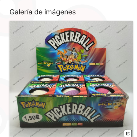
Galería de imágenes
open_in_new